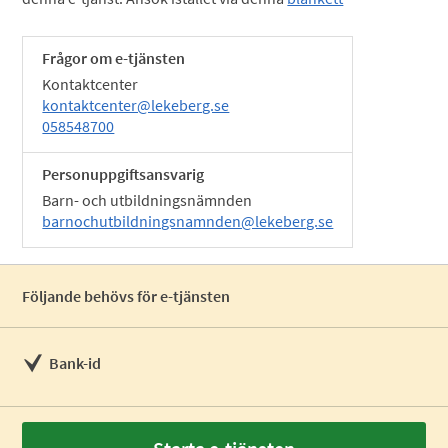
Frågor om e-tjänsten
Kontaktcenter
kontaktcenter@lekeberg.se
058548700
Personuppgiftsansvarig
Barn- och utbildningsnämnden
barnochutbildningsnamnden@lekeberg.se
Följande behövs för e-tjänsten
Bank-id