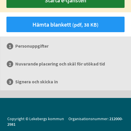
Starta e-tjänsten
Hämta blankett
(pdf, 38 KB)
Personuppgifter
Nuvarande placering och skäl för utökad tid
Signera och skicka in
Copyright © Lekebergs kommun Organisationsnummer:
212000-
2981