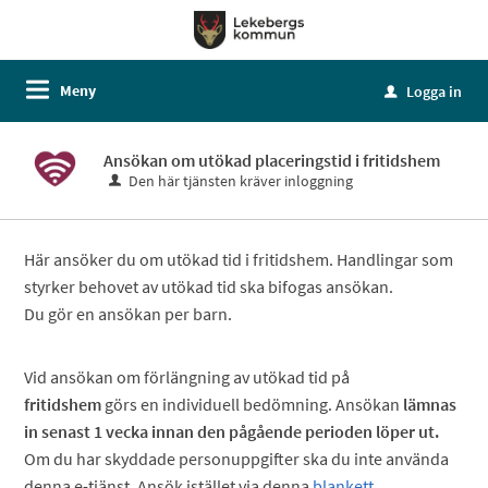
Meny
Logga in
u
Ansökan om utökad placeringstid i fritidshem
Den här tjänsten kräver inloggning
Här ansöker du om utökad tid i fritidshem. Handlingar som
styrker behovet av utökad tid ska bifogas ansökan.
Du gör en ansökan per barn.
Vid ansökan om förlängning av utökad tid på
fritidshem
görs en individuell bedömning. Ansökan
lämnas
in senast 1 vecka innan den pågående perioden löper ut.
Om du har skyddade personuppgifter ska du inte använda
denna e-tjänst. Ansök istället via denna
blankett