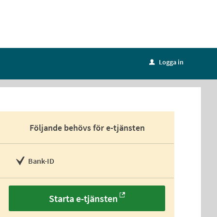
Logga in
u
Följande behövs för e-tjänsten
Bank-ID
Starta e-tjänsten